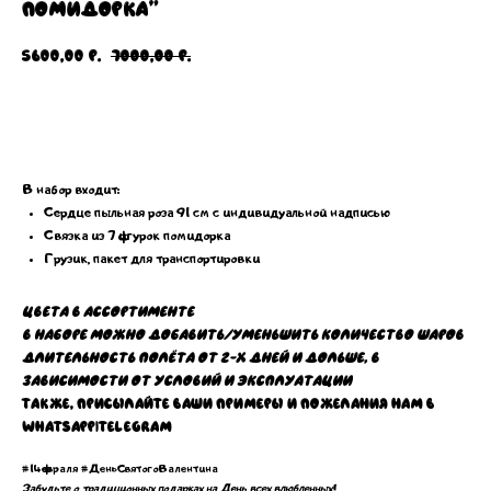
помидорка"
5600,00
7000,00
р.
р.
Добавить в корзину
В набор входит:
Сердце пыльная роза 91 см с индивидуальной надписью
Связка из 7 фигурок помидорка
Грузик, пакет для транспортировки
Цвета в ассортименте
В наборе можно добавить/уменьшить количество шаров
Длительность полёта от 2-х дней и дольше, в
зависимости от условий и эксплуатации
Также, присылайте ваши примеры и пожелания нам в
WhatsApp|Telegram
#14февраля #ДеньСвятогоВалентина
Забудьте о традиционных подарках на День всех влюбленных!