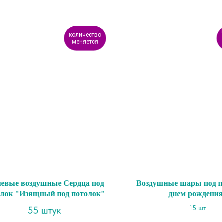
количество
меняется
иевые воздушные Сердца под
Воздушные шары под п
олок "Изящный под потолок"
днем рождени
15 шт
55 штук