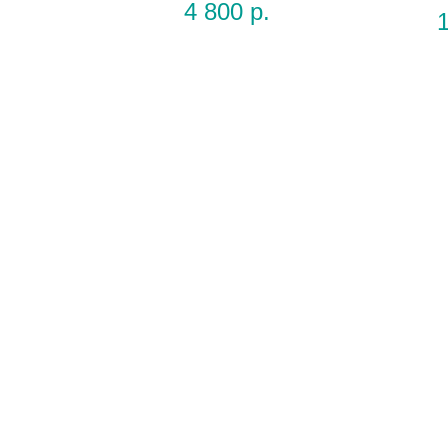
4 800
р.
Количество
можно
изменить
В
Фольгированные гелиевые сердца