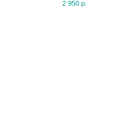
2 950
р.
Количество
Цвет
можно
меняется
изменить
ных шаров
Набор гелиевых воздушных шаров