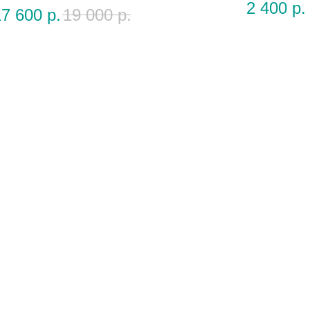
2 400
р.
17 600
р.
19 000
р.
Количество
можно
изменить
оздушные шары под потолок
Набор гелиевых воздуш