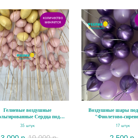
количество
меняется
Гелиевые воздушные
Воздушные шары под
ольгированные Сердца под
"Фиолетово-сирен
потолок "Яркий"
35 штук
17 штук
13 000
р.
19 000
р.
2 500
р.