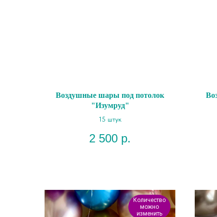
Воздушные шары под потолок
Во
"Изумруд"
15 штук
2 500
р.
Количество
можно
изменить