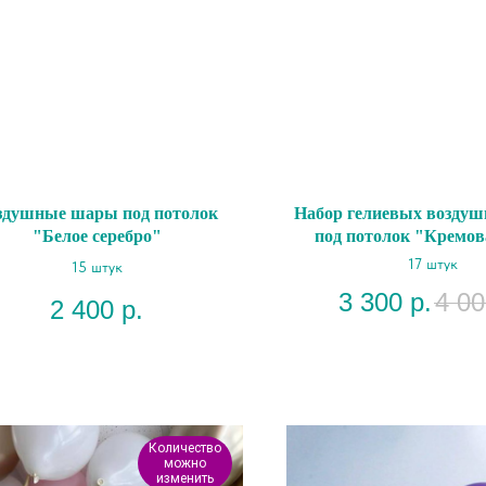
здушные шары под потолок
Набор гелиевых возду
"Белое серебро"
под потолок "Кремов
17 штук
15 штук
3 300
р.
4 00
2 400
р.
Количество
можно
изменить