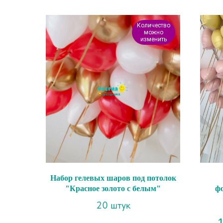
Количество
можно
изменить
Набор гелевых шаров под потолок
"Красное золото с белым"
ф
20 штук