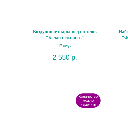
Воздушные шары под потолок
Набо
"Белая нежность"
"Ф
17 штук
2 550
р.
Количество
можно
изменить