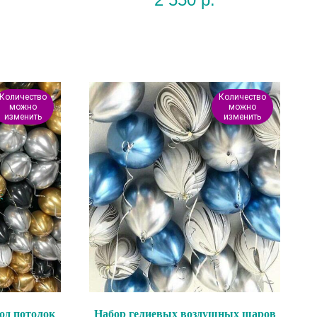
Количество
Количество
можно
можно
изменить
изменить
од потолок
Набор гелиевых воздушных шаров