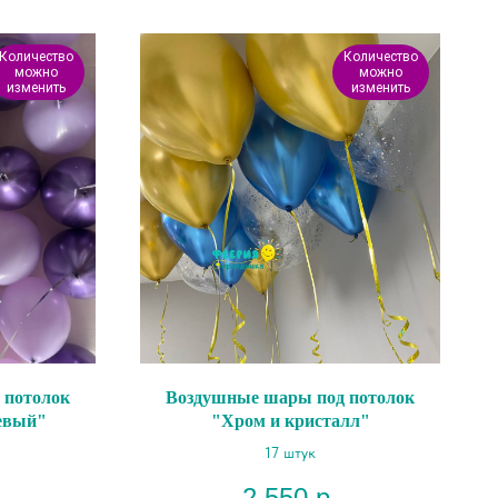
Количество
Количество
можно
можно
изменить
изменить
 потолок
Воздушные шары под потолок
евый"
"Хром и кристалл"
17 штук
2 550
р.