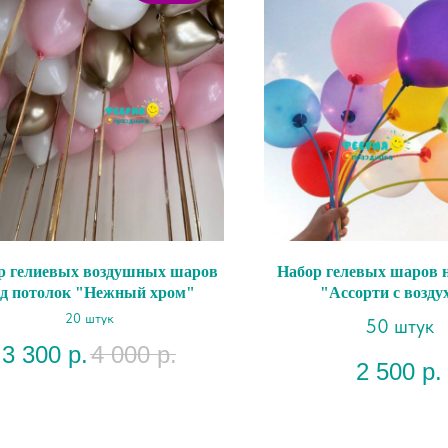
р гелиевых воздушных шаров
Набор гелевых шаров н
д потолок "Нежный хром"
"Ассорти с возду
20 штук
50 штук
3 300
р.
4 000
р.
2 500
р.