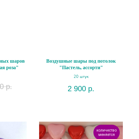
шных шаров
Воздушные шары под потолок
ая роза"
"Пастель, ассорти"
20 штук
0
р.
2 900
р.
количество
меняется