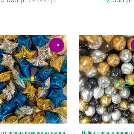
ТОП
р гелиевых воздушных шаров
Набор гелевых шаров п