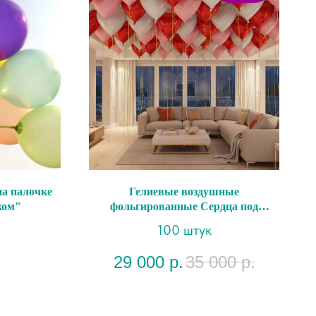
а палочке
Гелиевые воздушные
хом"
фольгированные Сердца под
потолок "Изящный"
100 штук
29 000
р.
35 000
р.