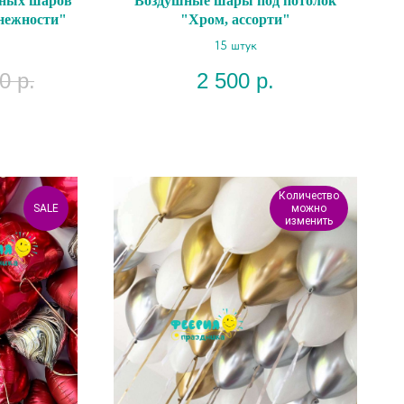
шных шаров
Воздушные шары под потолок
 нежности"
"Хром, ассорти"
15 штук
0
р.
2 500
р.
Количество
SALE
можно
изменить