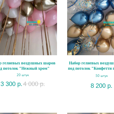
р гелиевых воздушных шаров
Набор гелиевых возду
д потолок "Нежный хром"
под потолок "Конфетти 
50"
20 штук
50 штук
3 300
р.
4 000
р.
8 200
р.