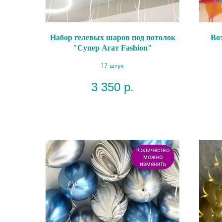
Набор гелевых шаров под потолок
Во
"Супер Агат Fashion"
17 штук
3 350
р.
Количество
можно
изменить