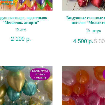
здушные шары под потолок
Воздушные гелиевые 
"Металлик, ассорти"
потолок "Милые с
15 штук
15 штук
2 100
р.
4 500
р.
5 30
Количество
можно
изменить