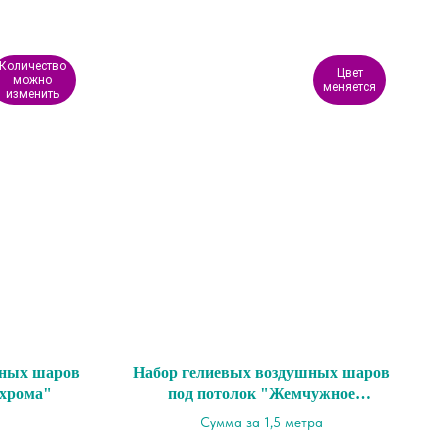
Количество
Цвет
можно
меняется
изменить
шных шаров
Набор гелиевых воздушных шаров
 хрома"
под потолок "Жемчужное
оформление линколун"
Сумма за 1,5 метра