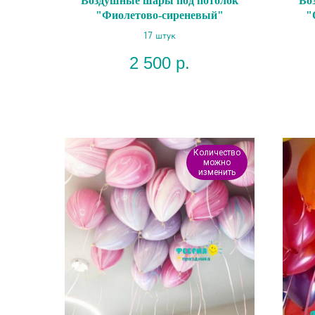
Воздушные шары под потолок
Во
"Фиолетово-сиреневый"
"
17 штук
2 500
р.
Количество
можно
изменить