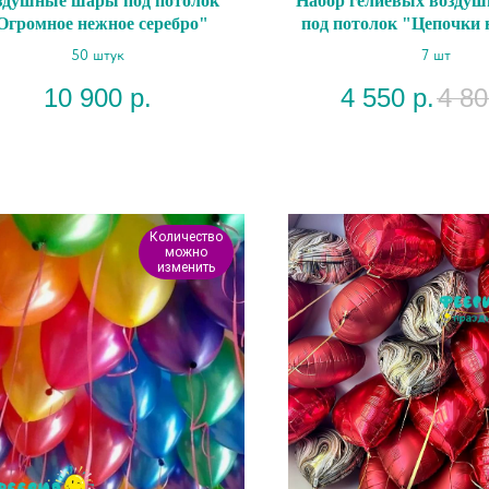
здушные шары под потолок
Набор гелиевых возду
Огромное нежное серебро"
под потолок "Цепочки
50 штук
7 шт
10 900
р.
4 550
р.
4 80
Количество
можно
изменить