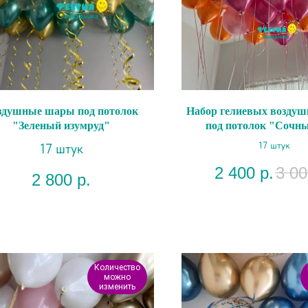
здушные шары под потолок
Набор гелиевых возду
"Зеленый изумруд"
под потолок "Сочн
металлик"
17 штук
17 штук
2 400
р.
3 00
2 800
р.
Количество
можно
изменить