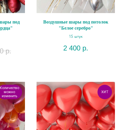
шары под
Воздушные шары под потолок
ердца"
"Белое серебро"
15 штук
2 400
р.
0
р.
Количество
можно
ХИТ
изменить