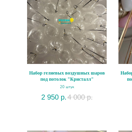
Набор гелиевых воздушных шаров
Набо
под потолок "Кристалл"
по
20 штук
2 950
р.
4 000
р.