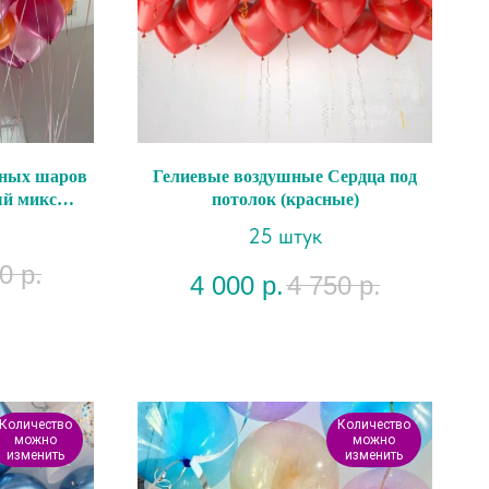
шных шаров
Гелиевые воздушные Сердца под
ый микс
потолок (красные)
25 штук
0
р.
4 000
р.
4 750
р.
Количество
Количество
можно
можно
изменить
изменить