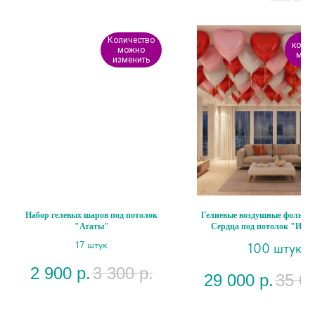
Количество
колич
можно
меня
изменить
Набор гелевых шаров под потолок
Гелиевые воздушные фольги
"Агаты"
Сердца под потолок "Из
17 штук
100 штук
2 900
р.
3 300
р.
29 000
р.
35 0