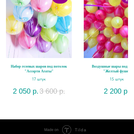
изме
Набор гелевых шаров под потолок
Воздушные шары под пот
"Ассорти Агаты"
"Желтый фуше"
17 штук
15 штук
2 050
р.
3 600
р.
2 200
р.
Tilda
Made on