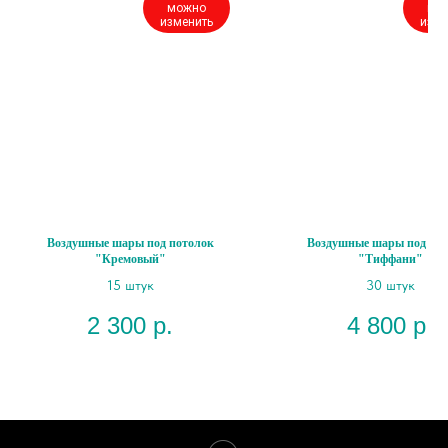
можно
мо
изменить
изме
Воздушные шары под потолок
Воздушные шары под пот
"Кремовый"
"Тиффани"
15 штук
30 штук
2 300
р.
4 800
р.