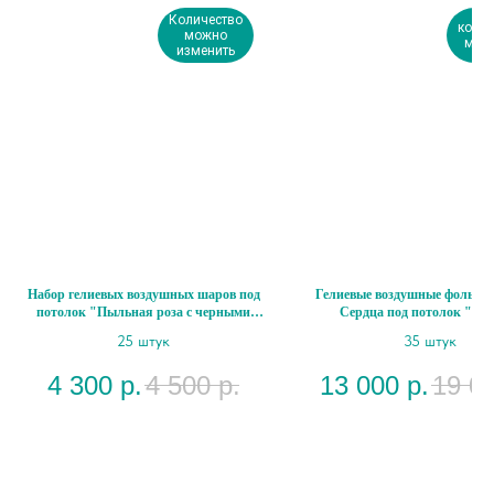
Количество
колич
можно
меня
изменить
Набор гелиевых воздушных шаров под
Гелиевые воздушные фольги
потолок "Пыльная роза с черными
Сердца под потолок "Яр
лентами"
25 штук
35 штук
4 300
р.
4 500
р.
13 000
р.
19 0