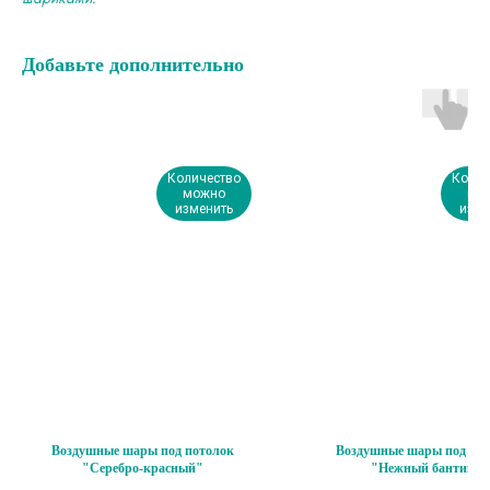
Добавьте дополнительно
Количество
Колич
можно
мо
изменить
изме
Воздушные шары под потолок
Воздушные шары под пот
"Серебро-красный"
"Нежный бантик"