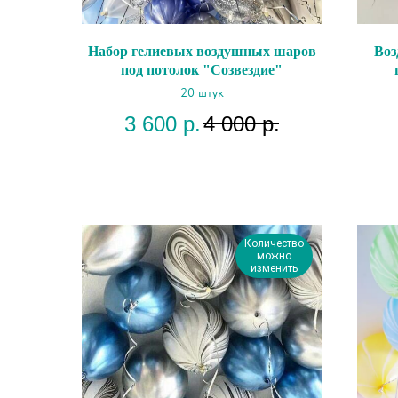
Набор гелиевых воздушных шаров
Воз
под потолок "Созвездие"
20 штук
3 600
р.
4 000
р.
Количество
можно
изменить