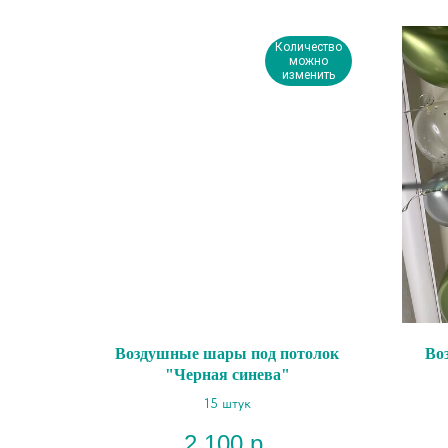
Количество
можно
изменить
Воздушные шары под потолок
Во
"Черная синева"
15 штук
2 100
р.