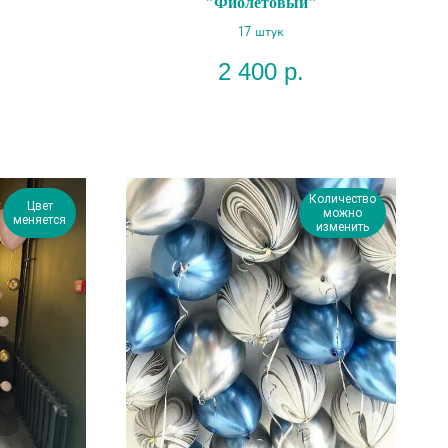
"Фиолетовый"
17 штук
2 400
р.
Количество
Цвет
можно
меняется
изменить