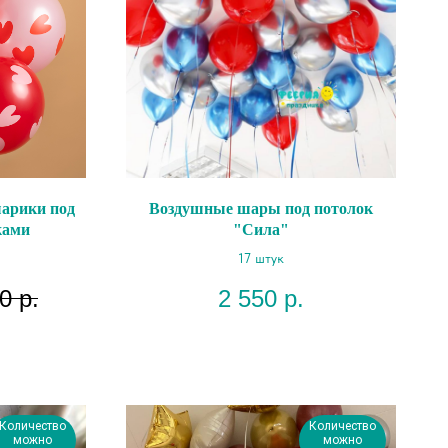
арики под
Воздушные шары под потолок
ками
"Сила"
17 штук
0
р.
2 550
р.
Количество
Количество
можно
можно