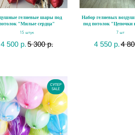
душные гелиевые шары под
Набор гелиевых возду
потолок "Милые сердца"
под потолок "Цепочки
15 штук
7 шт
4 500
р.
5 300
р.
4 550
р.
4 80
СУПЕР
SALE