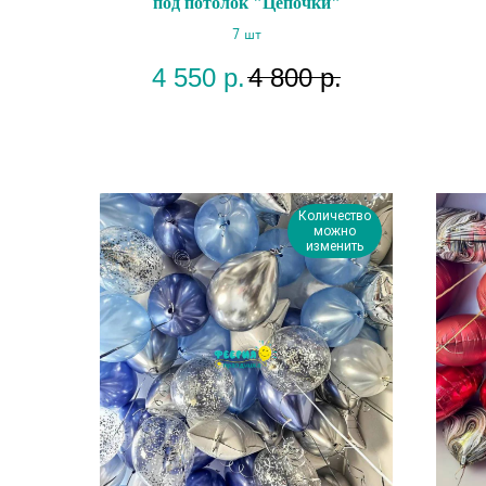
под потолок "Цепочки"
7 шт
4 550
р.
4 800
р.
Количество
можно
изменить