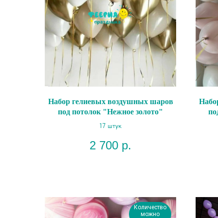
Набор гелиевых воздушных шаров
Набо
под потолок "Нежное золото"
по
17 штук
2 700
р.
Количество
можно