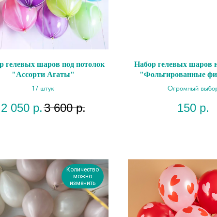
р гелевых шаров под потолок
Набор гелевых шаров н
"Ассорти Агаты"
"Фольгированные фи
палочке"
17 штук
Огромный выбо
2 050
р.
3 600
р.
150
р.
Количество
можно
изменить