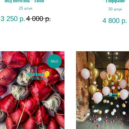
под потолок "Твоя"
"Тиффани"
25 штук
30 штук
3 250
р.
4 000
р.
4 800
р.
SALE