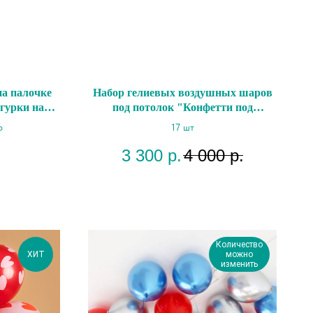
а палочке
Набор гелиевых воздушных шаров
гурки на
под потолок "Конфетти под
потолок"
р
17 шт
3 300
р.
4 000
р.
Количество
ХИТ
можно
изменить