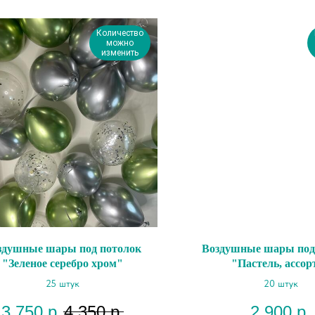
Количество
можно
изменить
здушные шары под потолок
Воздушные шары под
"Зеленое серебро хром"
"Пастель, ассор
25 штук
20 штук
3 750
р.
4 350
р.
2 900
р.