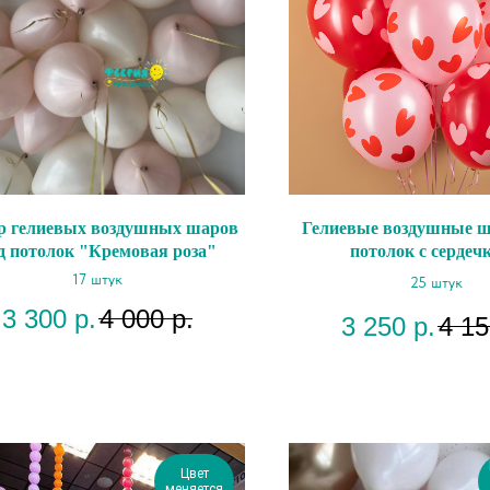
р гелиевых воздушных шаров
Гелиевые воздушные ш
д потолок "Кремовая роза"
потолок с сердеч
17 штук
25 штук
3 300
р.
4 000
р.
3 250
р.
4 15
Цвет
меняется