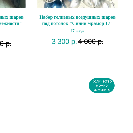
шных шаров
Набор гелиевых воздушных шаров
 нежности"
под потолок "Синий мрамор 17"
17 штук
3 300
р.
4 000
р.
0
р.
Количество
можно
изменить