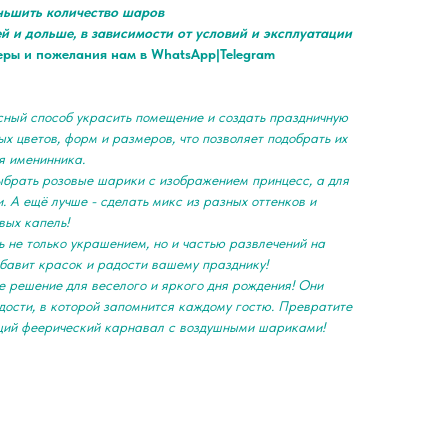
ньшить количество шаров
ей и дольше, в зависимости от условий и эксплуатации
еры и пожелания нам в WhatsApp|Telegram
сный способ украсить помещение и создать праздничную
х цветов, форм и размеров, что позволяет подобрать их
я именинника.
ыбрать розовые шарики с изображением принцесс, а для
. А ещё лучше - сделать микс из разных оттенков и
вых капель!
 не только украшением, но и частью развлечений на
обавит красок и радости вашему празднику!
е решение для веселого и яркого дня рождения! Они
дости, в которой запомнится каждому гостю. Превратите
щий феерический карнавал с воздушными шариками!