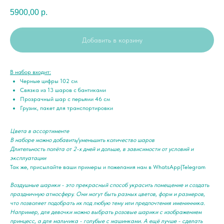
5900,00
р.
Добавить в корзину
В набор входит:
Черные цифры 102 см
Связка из 13 шаров с бантиками
Прозрачный шар с перьями 46 см
Грузик, пакет для транспортировки
Цвета в ассортименте
В наборе можно добавить/уменьшить количество шаров
Длительность полёта от 2-х дней и дольше, в зависимости от условий и
эксплуатации
Так же, присылайте ваши примеры и пожелания нам в WhatsApp|Telegram
Воздушные шарики - это прекрасный способ украсить помещение и создать
праздничную атмосферу. Они могут быть разных цветов, форм и размеров,
что позволяет подобрать их под любую тему или предпочтения именинника.
Например, для девочки можно выбрать розовые шарики с изображением
принцесс, а для мальчика - голубые с машинками. А ещё лучше - сделать