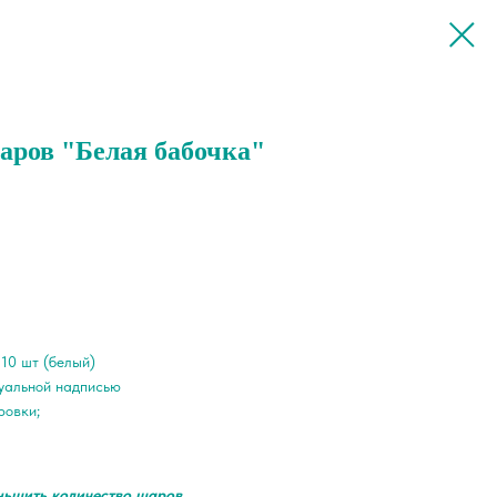
аров "Белая бабочка"
 10 шт (белый)
уальной надписью
ровки;
ньшить количество шаров