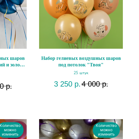
шных шаров
Набор гелиевых воздушных шаров
ий и золото
под потолок "Твоя"
25 штук
3 250
р.
4 000
р.
0
р.
Количество
Количество
можно
можно
изменить
изменить