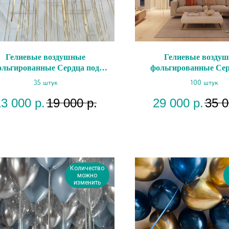
Гелиевые воздушные
Гелиевые возду
ольгированные Сердца под
фольгированные Сер
потолок "Яркий"
потолок "Изящ
35 штук
100 штук
13 000
р.
19 000
р.
29 000
р.
35 
Количество
можно
изменить