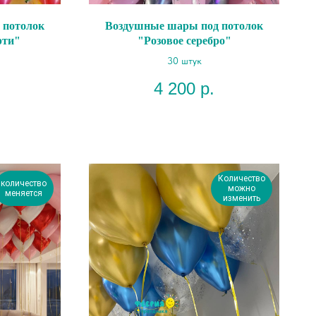
 потолок
Воздушные шары под потолок
рти"
"Розовое серебро"
30 штук
4 200
р.
Количество
количество
можно
меняется
изменить