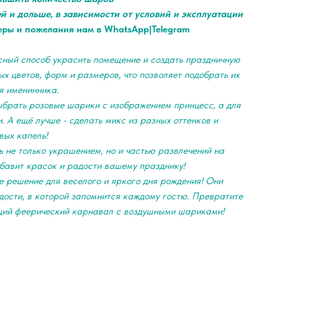
ей и дольше, в зависимости от условий и эксплуатации
еры и пожелания нам в WhatsApp|Telegram
сный способ украсить помещение и создать праздничную
х цветов, форм и размеров, что позволяет подобрать их
я именинника.
ыбрать розовые шарики с изображением принцесс, а для
. А ещё лучше - сделать микс из разных оттенков и
вых капель!
 не только украшением, но и частью развлечений на
обавит красок и радости вашему празднику!
е решение для веселого и яркого дня рождения! Они
дости, в которой запомнится каждому гостю. Превратите
щий феерический карнавал с воздушными шариками!