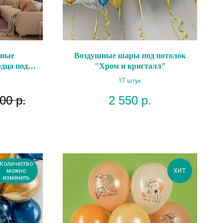
шные
Воздушные шары под потолок
дца под
"Хром и кристалл"
ный"
17 штук
000
р.
2 550
р.
Количество
можно
ХИТ
изменить