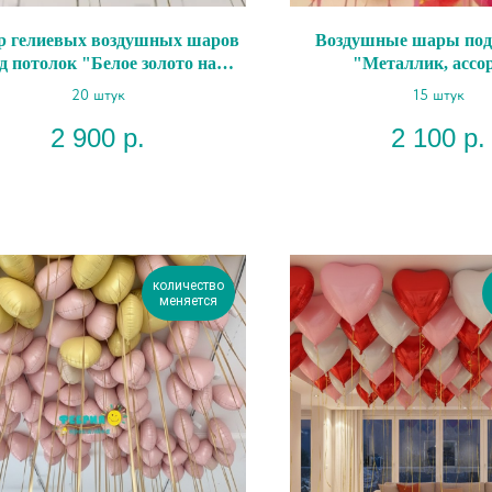
р гелиевых воздушных шаров
Воздушные шары под
д потолок "Белое золото на
"Металлик, ассо
серебряных лентах"
20 штук
15 штук
2 900
р.
2 100
р.
количество
меняется