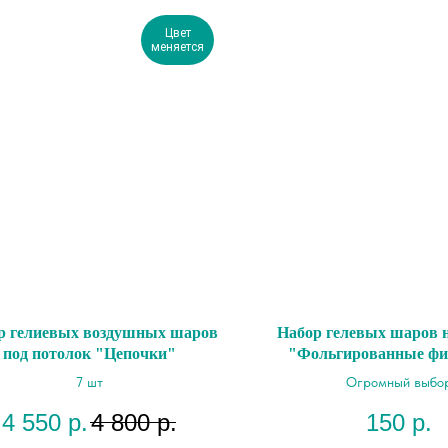
Цвет
меняется
р гелиевых воздушных шаров
Набор гелевых шаров н
под потолок "Цепочки"
"Фольгированные фи
палочке"
7 шт
Огромный выбо
4 550
р.
4 800
р.
150
р.