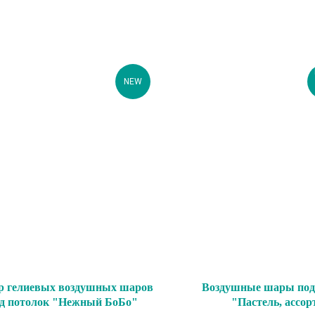
NEW
р гелиевых воздушных шаров
Воздушные шары под
д потолок "Нежный БоБо"
"Пастель, ассор