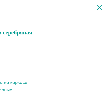
в серебряная
ра на каркасе
ерные