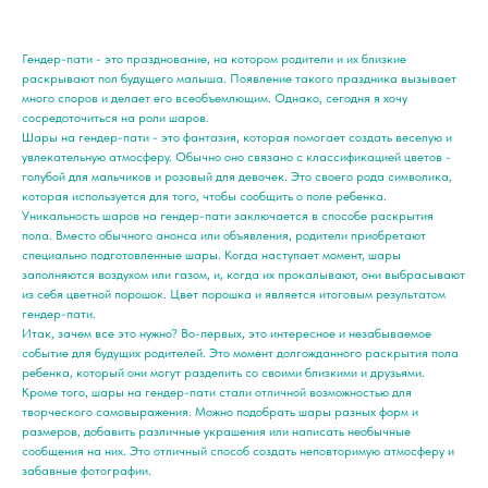
Гендер-пати - это празднование, на котором родители и их близкие
раскрывают пол будущего малыша. Появление такого праздника вызывает
много споров и делает его всеобъемлющим. Однако, сегодня я хочу
сосредоточиться на роли шаров.
Шары на гендер-пати - это фантазия, которая помогает создать веселую и
увлекательную атмосферу. Обычно оно связано с классификацией цветов -
голубой для мальчиков и розовый для девочек. Это своего рода символика,
которая используется для того, чтобы сообщить о поле ребенка.
Уникальность шаров на гендер-пати заключается в способе раскрытия
пола. Вместо обычного анонса или объявления, родители приобретают
специально подготовленные шары. Когда наступает момент, шары
заполняются воздухом или газом, и, когда их прокалывают, они выбрасывают
из себя цветной порошок. Цвет порошка и является итоговым результатом
гендер-пати.
Итак, зачем все это нужно? Во-первых, это интересное и незабываемое
событие для будущих родителей. Это момент долгожданного раскрытия пола
ребенка, который они могут разделить со своими близкими и друзьями.
Кроме того, шары на гендер-пати стали отличной возможностью для
творческого самовыражения. Можно подобрать шары разных форм и
размеров, добавить различные украшения или написать необычные
сообщения на них. Это отличный способ создать неповторимую атмосферу и
забавные фотографии.