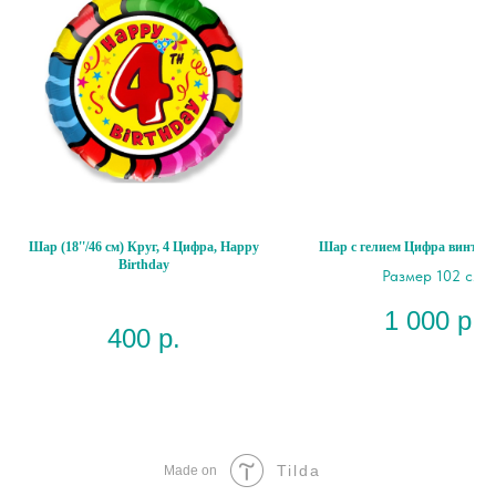
Шар (18''/46 см) Круг, 4 Цифра, Happy
Шар с гелием Цифра винтаж
Birthday
Размер 102 см
1 000
р.
400
р.
Tilda
Made on