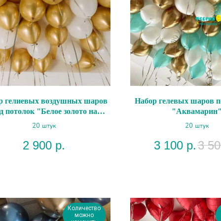
р гелиевых воздушных шаров
Набор гелевых шаров п
д потолок "Белое золото на
"Аквамарин
серебряных лентах"
20 штук
20 штук
2 900
р.
3 100
р.
3 50
Количество
можно