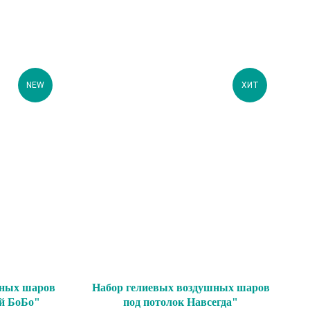
NEW
ХИТ
шных шаров
Набор гелиевых воздушных шаров
й БоБо"
под потолок Навсегда"