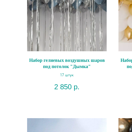
Набор гелиевых воздушных шаров
Набо
под потолок "Дымка"
по
17 штук
2 850
р.