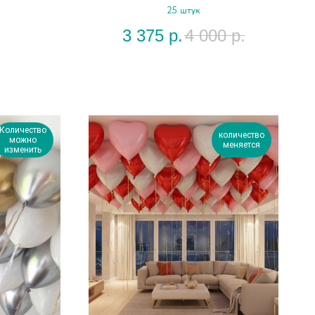
25 штук
3 375
р.
4 000
р.
Количество
количество
можно
меняется
изменить