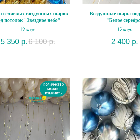
р гелиевых воздушных шаров
Воздушные шары под
од потолок "Звездное небо"
"Белое серебр
19 штук
15 штук
5 350
р.
6 100
р.
2 400
р.
Количество
можно
изменить