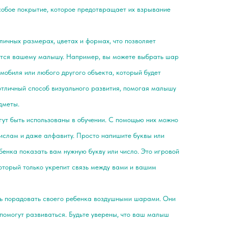
собое покрытие, которое предотвращает их взрывание
ичных размерах, цветах и формах, что позволяет
вится вашему малышу. Например, вы можете выбрать шар
омобиля или любого другого объекта, который будет
отличный способ визуального развития, помогая малышу
дметы.
ут быть использованы в обучении. С помощью них можно
числам и даже алфавиту. Просто напишите буквы или
бенка показать вам нужную букву или число. Это игровой
который только укрепит связь между вами и вашим
ть порадовать своего ребенка воздушными шарами. Они
 помогут развиваться. Будьте уверены, что ваш малыш