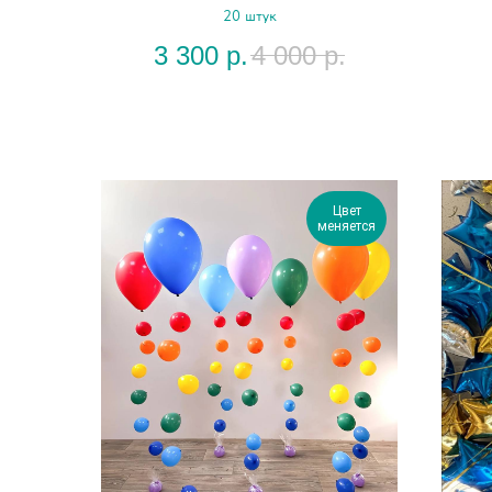
20 штук
3 300
р.
4 000
р.
Цвет
меняется