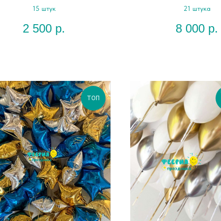
15 штук
21 штука
2 500
р.
8 000
р.
ТОП