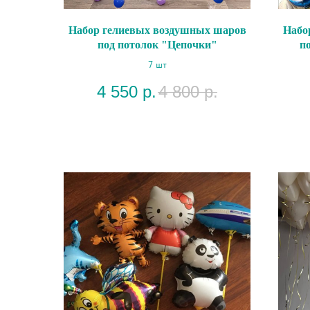
Набор гелиевых воздушных шаров
Набо
под потолок "Цепочки"
п
7 шт
4 550
р.
4 800
р.