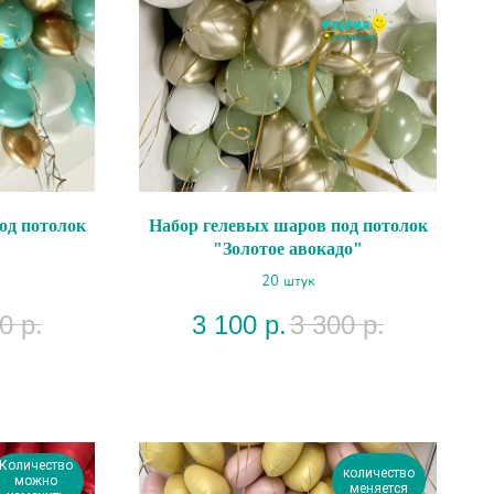
од потолок
Набор гелевых шаров под потолок
"
"Золотое авокадо"
20 штук
0
р.
3 100
р.
3 300
р.
Количество
количество
можно
меняется