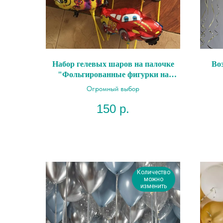
Набор гелевых шаров на палочке
Во
"Фольгированные фигурки на
палочке"
Огромный выбор
150
р.
Количество
можно
изменить