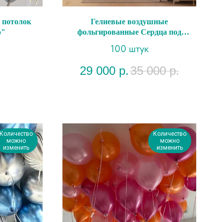
 потолок
Гелиевые воздушные
о"
фольгированные Сердца под
потолок "Изящный"
100 штук
29 000
р.
35 000
р.
Количество
Количество
можно
можно
изменить
изменить