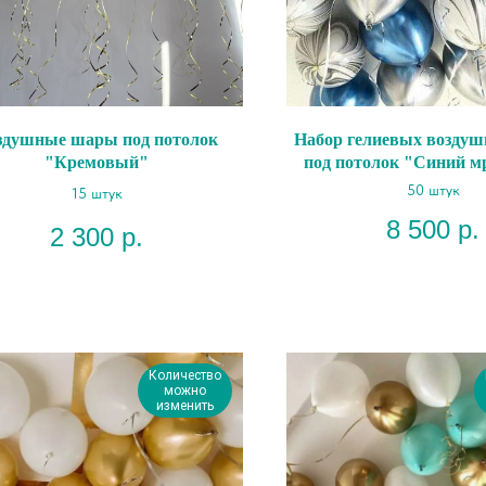
здушные шары под потолок
Набор гелиевых возду
"Кремовый"
под потолок "Синий м
50 штук
15 штук
8 500
р.
2 300
р.
Количество
можно
изменить