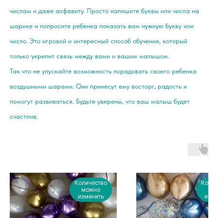
числам и даже алфавиту. Просто напишите буквы или числа на
шарике и попросите ребенка показать вам нужную букву или
число. Это игровой и интересный способ обучения, который
только укрепит связь между вами и вашим малышом.
Так что не упускайте возможность порадовать своего ребенка
воздушными шарами. Они принесут ему восторг, радость и
помогут развиваться. Будьте уверены, что ваш малыш будет
счастлив.
Количество
Колич
можно
мо
изменить
изме