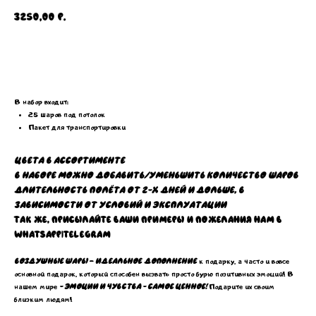
3250,00
р.
Добавить в корзину
В набор входит:
25 шаров под потолок
Пакет для транспортировки
Цвета в ассортименте
В наборе можно добавить/уменьшить количество шаров
Длительность полёта от 2-х дней и дольше, в
зависимости от условий и эксплуатации
Так же, присылайте ваши примеры и пожелания нам в
WhatsApp|Telegram
Воздушные шары
-
идеальное
дополнение
к подарку, а часто и вовсе
основной подарок, который способен вызвать просто бурю позитивных эмоций! В
нашем мире
- эмоции и чувства - самое ценное!
Подарите их своим
близким людям!