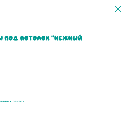
 под потолок "Нежный
линных лентах