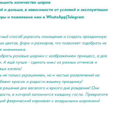
ньшить количество шаров
ей и дольше, в зависимости от условий и эксплуатации
еры и пожелания нам в WhatsApp|Telegram
сный способ украсить помещение и создать праздничную
х цветов, форм и размеров, что позволяет подобрать их
я именинника.
ыбрать розовые шарики с изображением принцесс, а для
. А ещё лучше - сделать микс из разных оттенков и
вых капель!
 не только украшением, но и частью развлечений на
обавит красок и радости вашему празднику!
е решение для веселого и яркого дня рождения! Они
дости, в которой запомнится каждому гостю. Превратите
щий феерический карнавал с воздушными шариками!