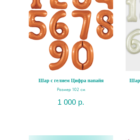
Шар с гелием Цифра папайя
Шар 
Размер 102 см
1 000
р.