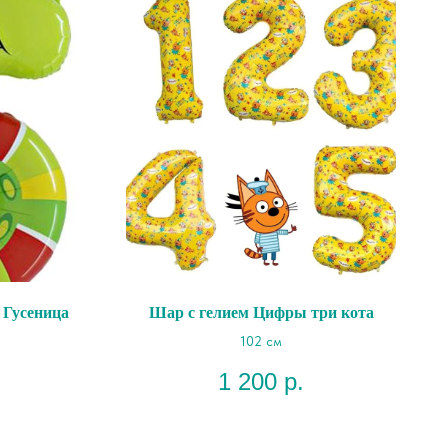
 Гусеница
Шар с гелием Цифры три кота
102 см
1 200
р.