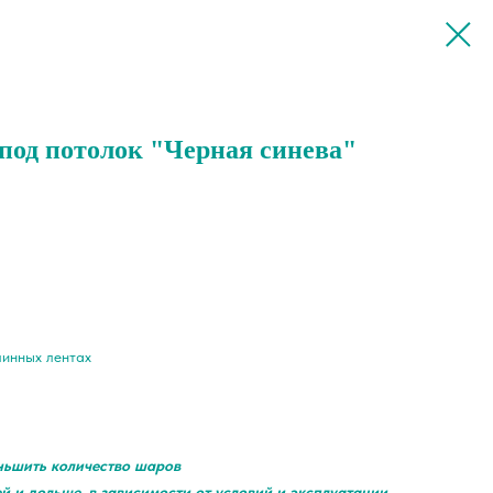
од потолок "Черная синева"
линных лентах
ньшить количество шаров
ей и дольше, в зависимости от условий и эксплуатации