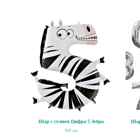
Шар с гелием Цифра 5 Зебра
Шар
102 см