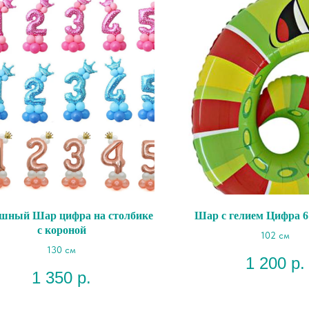
шный Шар цифра на столбике
Шар с гелием Цифра 6
с короной
102 см
130 см
1 200
р.
1 350
р.