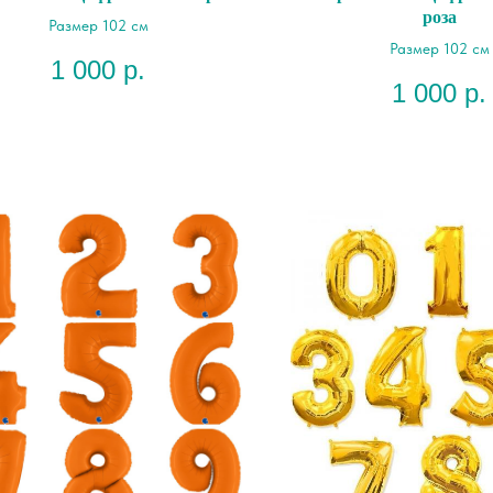
роза
Размер 102 см
Размер 102 см
1 000
р.
1 000
р.