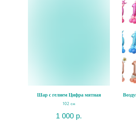
Шар с гелием Цифра мятная
Возду
102 см
1 000
р.