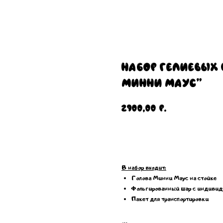
Набор гелиевых
Минни Маус"
2900,00
р.
Добавить в корзину
В набор входит:
Голова Минни Маус на стойке
Фольгированный шар с индивиду
Пакет для транспортировки