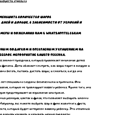
иобрести отдельно
меньшить количество шаров
 дней и дольше, в зависимости от условий и
имеры и пожелания нам в WhatsApp|Telegram
ичным подарком и прекрасным украшением на
еселое мероприятие вашего ребенка.
 элемент праздника, который привлекает внимание детей
формами. Дети обожают смотреть, как шары парят в воздухе и
вно бегать, пытаясь достать шары, и смеяться, когда они
лет специально созданы безопасными и прочными. Они
алов, которые не травмируют вашего ребенка. Кроме того, они
рое предотвращает их взрывание или прокол.
х размерах, цветах и формах, что позволяет выбирать именно
Например, вы можете выбрать шар в форме животного, фрукта,
екта, который будет интересен вашему ребенку. Это отличный
ая малышу узнавать и называть разные предметы.