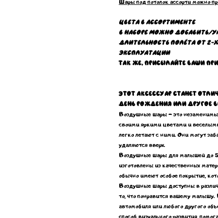
Шары под потолок ассорти можно пр
Цвета в ассортименте
В наборе можно добавить/у
Длительность полёта от 2-х
эксплуатации
Так же, присылайте ваши пр
Этот аксессуар станет отл
день рождения или другое в
Воздушные шары - это незаменимый
своими яркими цветами и веселыми 
легко летают с ними. Они могут заба
удаляются вверх.
Воздушные шары для малышей до 5 
изготовлены из качественных матери
обычно имеют особое покрытие, кото
Воздушные шары доступны в различны
то, что понравится вашему малышу. 
автомобиля или любого другого объ
способ визуального развития, помог