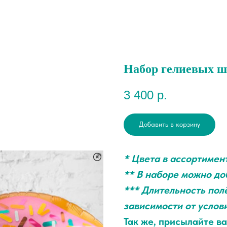
Набор гелиевых ш
3 400
р.
Добавить в корзину
* Цвета в ассортимен
** В наборе можно д
*** Длительность полё
зависимости от услов
Так же, присылайте в