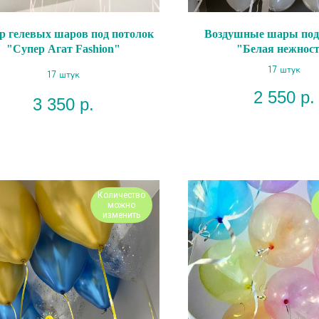
р гелевых шаров под потолок
Воздушные шары под
"Супер Агат Fashion"
"Белая нежнос
17 штук
17 штук
2 550
р.
3 350
р.
Количество
можно
изменить