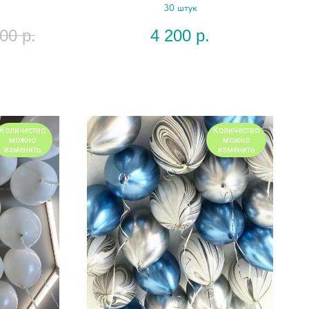
й"
30 штук
000
р.
4 200
р.
Количество
Количество
можно
можно
изменить
изменить