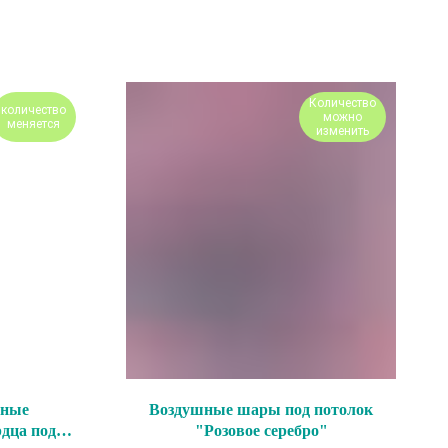
Количество
количество
можно
меняется
изменить
шные
Воздушные шары под потолок
дца под
"Розовое серебро"