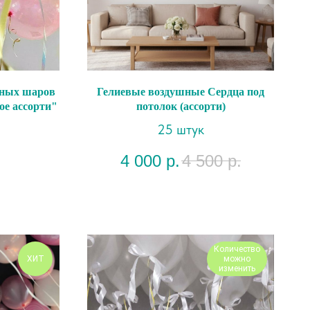
шных шаров
Гелиевые воздушные Сердца под
ое ассорти"
потолок (ассорти)
25 штук
4 000
р.
4 500
р.
Количество
ХИТ
можно
изменить