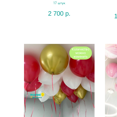
17 штук
2 700
р.
Количество
можно
изменить