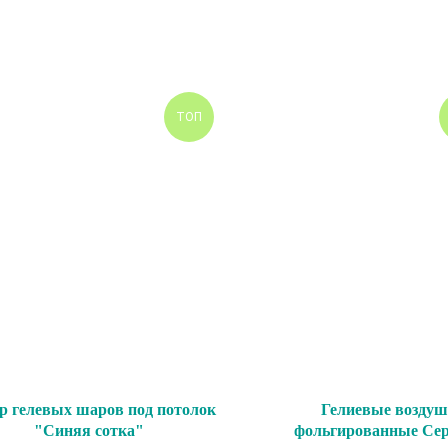
ТОП
р гелевых шаров под потолок
Гелиевые возду
"Синяя сотка"
фольгированные Сер