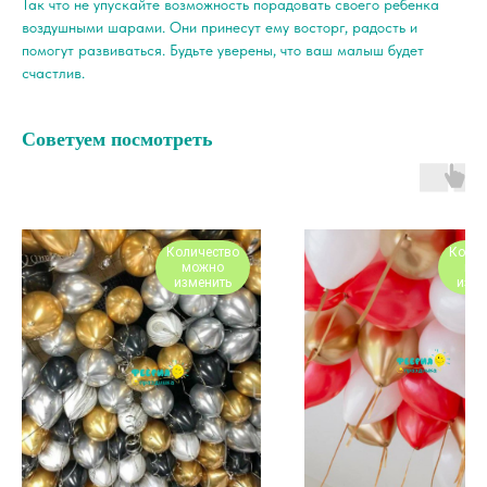
Так что не упускайте возможность порадовать своего ребенка
воздушными шарами. Они принесут ему восторг, радость и
помогут развиваться. Будьте уверены, что ваш малыш будет
счастлив.
Советуем посмотреть
Количество
Колич
можно
мо
изменить
изме