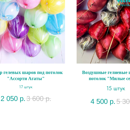
р гелевых шаров под потолок
Воздушные гелиевые 
"Ассорти Агаты"
потолок "Милые с
17 штук
15 штук
2 050
р.
3 600
р.
4 500
р.
5 30