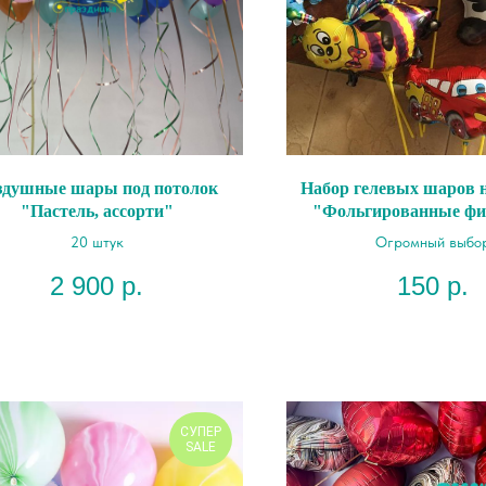
здушные шары под потолок
Набор гелевых шаров н
"Пастель, ассорти"
"Фольгированные фи
палочке"
20 штук
Огромный выбо
2 900
р.
150
р.
СУПЕР
SALE