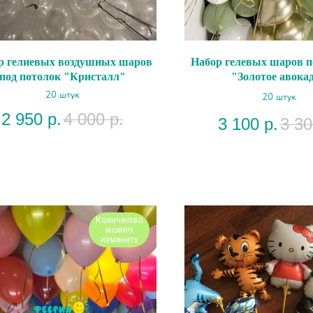
р гелиевых воздушных шаров
Набор гелевых шаров п
под потолок "Кристалл"
"Золотое авока
20 штук
20 штук
2 950
р.
4 000
р.
3 100
р.
3 30
Количество
можно
изменить