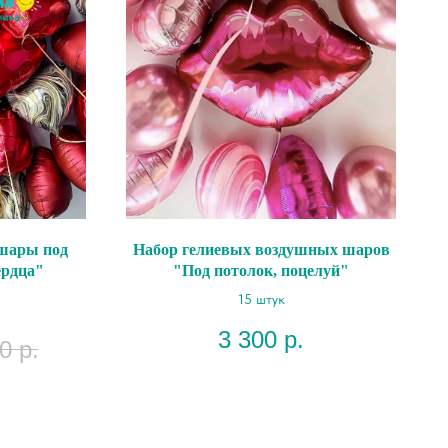
шары под
Набор гелиевых воздушных шаров
ердца"
"Под потолок, поцелуй"
15 штук
3 300
р.
0
р.