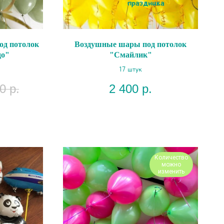
од потолок
Воздушные шары под потолок
до"
"Смайлик"
17 штук
0
р.
2 400
р.
Количество
можно
изменить