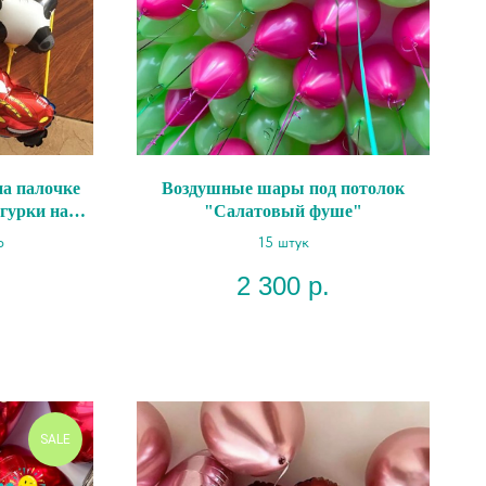
а палочке
Воздушные шары под потолок
гурки на
"Салатовый фуше"
р
15 штук
2 300
р.
SALE