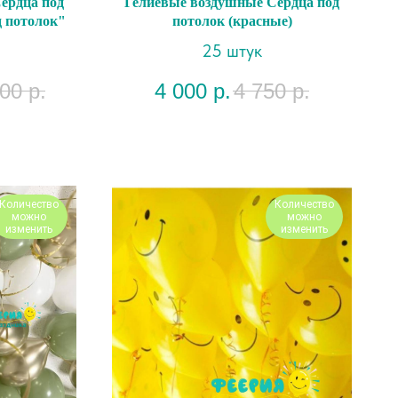
ердца под
Гелиевые воздушные Сердца под
 потолок"
потолок (красные)
25 штук
000
р.
4 000
р.
4 750
р.
Количество
Количество
можно
можно
изменить
изменить