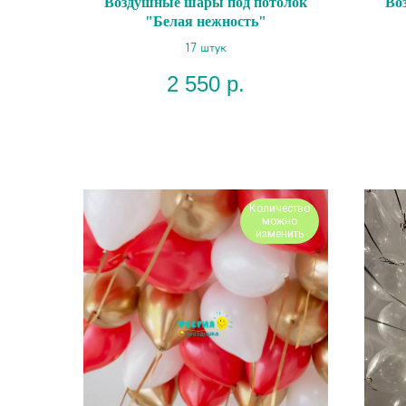
Воздушные шары под потолок
Во
"Белая нежность"
17 штук
2 550
р.
Количество
можно
изменить