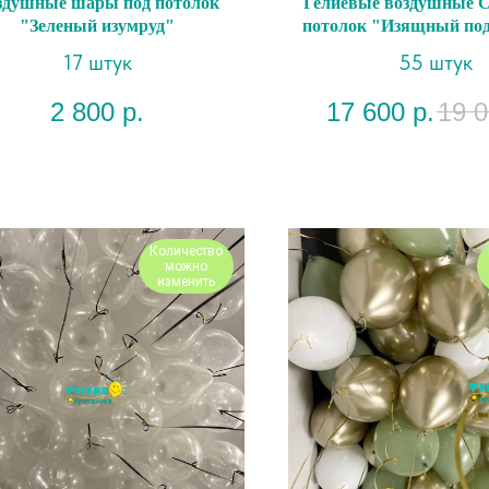
здушные шары под потолок
Гелиевые воздушные С
"Зеленый изумруд"
потолок "Изящный под
17 штук
55 штук
2 800
р.
17 600
р.
19 
Количество
можно
изменить