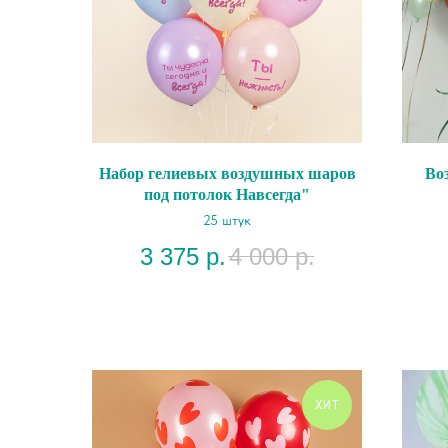
Набор гелиевых воздушных шаров
Во
под потолок Навсегда"
25 штук
3 375
р.
4 000
р.
ХИТ