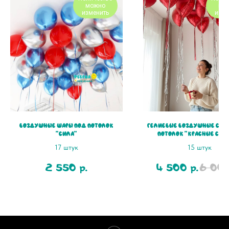
можно
мо
изменить
изме
Воздушные шары под потолок
Гелиевые воздушные Сер
"Сила"
потолок "Красные сер
17 штук
15 штук
2 550
4 500
6 00
р.
р.