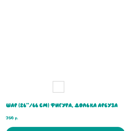
Шар (26''/66 см) Фигура, Долька арбуза
350
р.