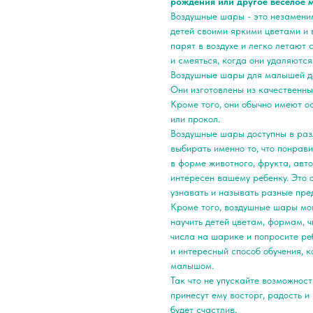
рождения или другое веселое 
Воздушные шары - это незамени
детей своими яркими цветами и
парят в воздухе и легко летают 
и смеяться, когда они удаляются
Воздушные шары для малышей до
Они изготовлены из качественны
Кроме того, они обычно имеют о
или прокол.
Воздушные шары доступны в разл
выбирать именно то, что понра
в форме животного, фрукта, авт
интересен вашему ребенку. Это 
узнавать и называть разные пре
Кроме того, воздушные шары мог
научить детей цветам, формам, 
числа на шарике и попросите ре
и интересный способ обучения, 
малышом.
Так что не упускайте возможнос
принесут ему восторг, радость и
будет счастлив.