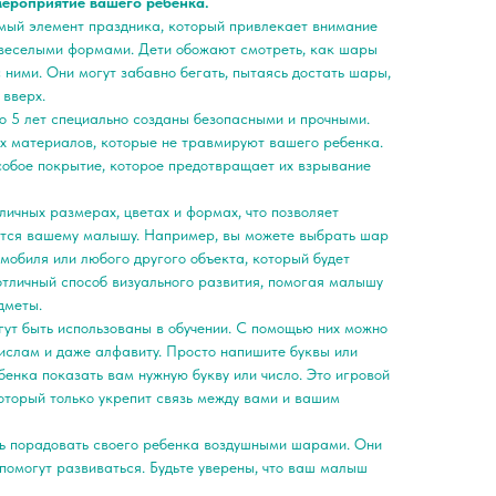
мероприятие вашего ребенка.
мый элемент праздника, который привлекает внимание
 веселыми формами. Дети обожают смотреть, как шары
с ними. Они могут забавно бегать, пытаясь достать шары,
 вверх.
 5 лет специально созданы безопасными и прочными.
х материалов, которые не травмируют вашего ребенка.
собое покрытие, которое предотвращает их взрывание
ичных размерах, цветах и формах, что позволяет
вится вашему малышу. Например, вы можете выбрать шар
омобиля или любого другого объекта, который будет
отличный способ визуального развития, помогая малышу
дметы.
ут быть использованы в обучении. С помощью них можно
числам и даже алфавиту. Просто напишите буквы или
бенка показать вам нужную букву или число. Это игровой
который только укрепит связь между вами и вашим
ть порадовать своего ребенка воздушными шарами. Они
 помогут развиваться. Будьте уверены, что ваш малыш