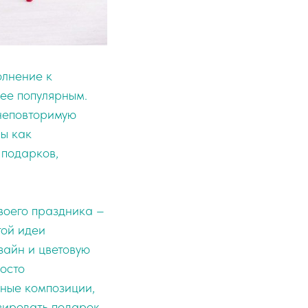
олнение к
лее популярным.
 неповторимую
ны как
 подарков,
воего праздника –
той идеи
зайн и цветовую
росто
ьные композиции,
зировать подарок