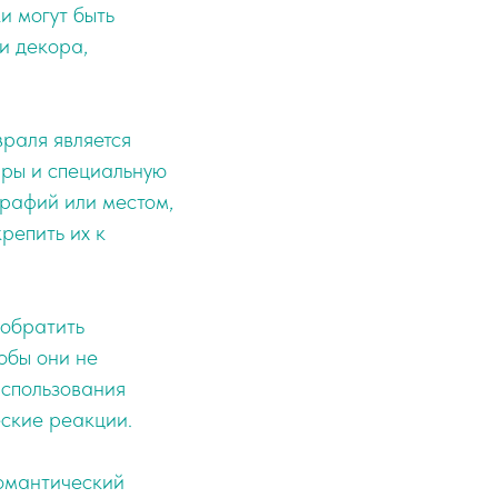
и могут быть
и декора,
раля является
ары и специальную
графий или местом,
репить их к
 обратить
обы они не
использования
еские реакции.
романтический