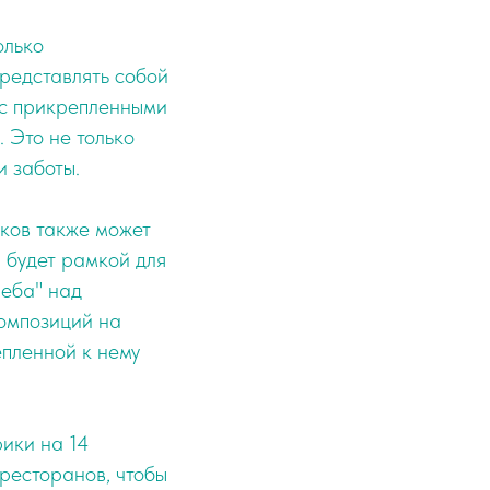
олько
представлять собой
 с прикрепленными
 Это не только
и заботы.
ков также может
 будет рамкой для
неба" над
композиций на
епленной к нему
ики на 14
ресторанов, чтобы