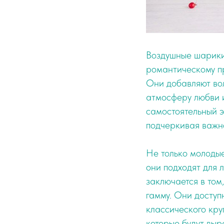
Воздушные шарики
романтическому пр
Они добавляют вол
атмосферу любви и
самостоятельный э
подчеркивая важно
Не только молоды
они подходят для 
заключается в том
гамму. Они доступ
классического кру
которые будут вы