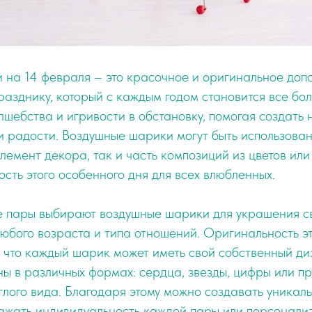
 на 14 февраля – это красочное и оригинальное доп
азднику, который с каждым годом становится все бо
шебства и игривости в обстановку, помогая создать
 радости. Воздушные шарики могут быть использова
лемент декора, так и часть композиций из цветов или
сть этого особенного дня для всех влюбленных.
е пары выбирают воздушные шарики для украшения с
любого возраста и типа отношений. Оригинальность э
, что каждый шарик может иметь свой собственный ди
ны в различных формах: сердца, звезды, цифры или п
глого вида. Благодаря этому можно создавать уникал
ражать индивидуальность каждой пары или персонали