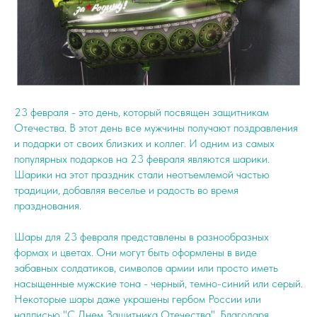
23 февраля - это день, который посвящен защитникам
Отечества. В этот день все мужчины получают поздравления
и подарки от своих близких и коллег. И одним из самых
популярных подарков на 23 февраля являются шарики.
Шарики на этот праздник стали неотъемлемой частью
традиции, добавляя веселье и радость во время
празднования.
Шары для 23 февраля представлены в разнообразных
формах и цветах. Они могут быть оформлены в виде
забавных солдатиков, символов армии или просто иметь
насыщенные мужские тона - черный, темно-синий или серый.
Некоторые шары даже украшены гербом России или
надписью "С Днем Защитника Отечества". Благодаря