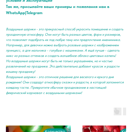
условий и эксплуатации
Так же, присылайте ваши примеры и пожелания нам в
WhatsApp|Telegram
Воздушные шарики - это прекрасный способ украсить помещение и создать
праздничную атмосферу. Они могут быть разных цветов, форм и размеров,
что позволяет подобрать их под любую тему или предпочтения именинника.
Например, для девочки можно выбрать розовые шарики с изображением
принцесс, а для мальчика - голубые с машинками. А ещё лучше - сделать
микс из разных оттенков и создать волшебное облако цветовых капель!
Но воздушные шарики могут быть не только украшением, но и частью
развлечений на празднике. Это действительно добавит красок и радости
вашему празднику!
Воздушные шарики - это отличное решение для веселого и яркого дня
рождения! Они создадут атмосферу сказки и радости, в которой запомнится
каждому гостю. Превратите обычное празднование в настоящий
феерический карнавал с воздушными шариками!
Количество
Колич