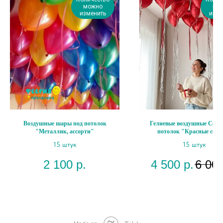
можно
мо
изменить
изме
Воздушные шары под потолок
Гелиевые воздушные Серд
"Металлик, ассорти"
потолок "Красные серд
15 штук
15 штук
2 100
р.
4 500
р.
6 00