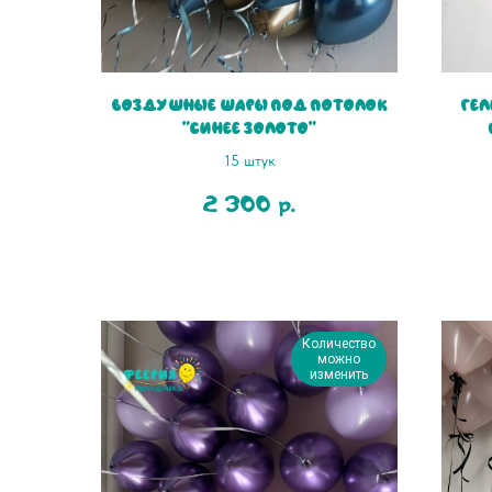
Воздушные шары под потолок
Гел
"Синее золото"
15 штук
2 300
р.
Количество
можно
изменить