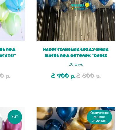
ров под
Набор гелиевых воздушных
 Агаты"
шаров под потолок "Синее
серебро хром"
20 штук
00
2 900
2 800
р.
р.
р.
Количество
ХИТ
можно
изменить