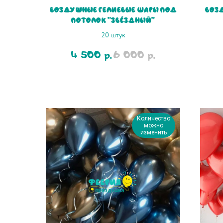
Воздушные гелиевые шары под
Воз
потолок "Звёздный"
20 штук
4 500
6 000
р.
р.
Количество
можно
изменить