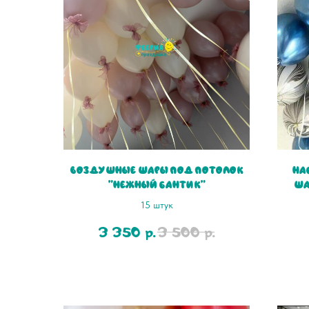
Воздушные шары под потолок
На
"Нежный бантик"
ша
15 штук
3 350
3 500
р.
р.