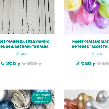
бор гелиевых воздушных
Набор гелевых ша
ов под потолок "Пыльная
потолок "Ассорти
оза с черными лентами"
25 штук
17 штук
4 300
4 500
2 050
3 6
р.
р.
р.
Количество
можно
изменить