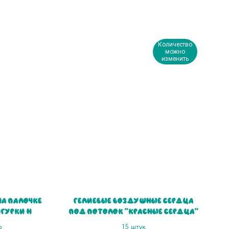
Количество
можно
изменить
на палочке
Гелиевые воздушные Сердца
гурки на
под потолок "Красные сердца"
р
15 штук