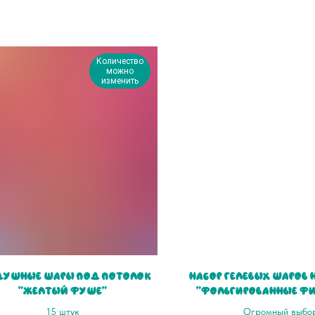
Количество
можно
изменить
душные шары под потолок
Набор гелевых шаров 
"Желтый фуше"
"Фольгированные фи
палочке"
15 штук
Огромный выбо