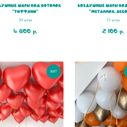
душные шары под потолок
Воздушные шары под
"Тиффани"
"Металлик, асс
30 штук
15 штук
4 800
2 100
р.
р.
ХИТ