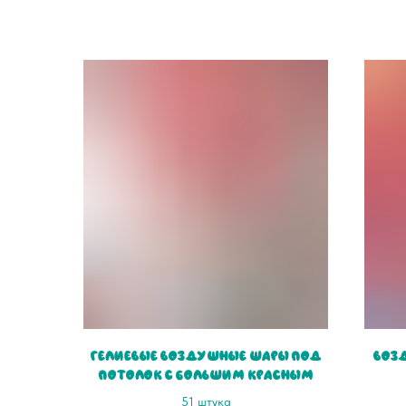
Гелиевые воздушные шары под
Воз
потолок с большим красным
сердцем
51 штука