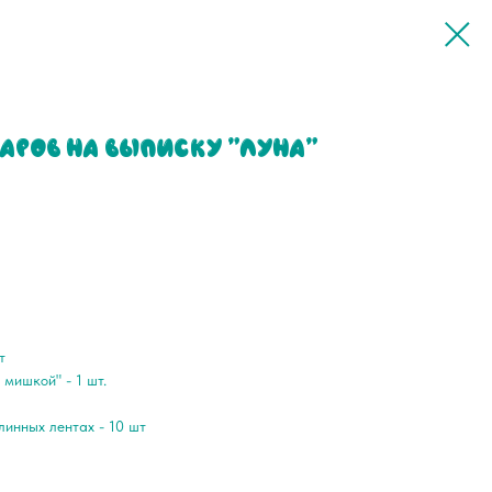
аров на выписку "Луна"
т
мишкой" - 1 шт.
линных лентах - 10 шт