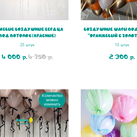
иевые воздушные Сердца
Воздушные шары под
под потолок (красные)
"Оранжевый с золо
25 штук
15 штук
4 000
4 750
2 300
р.
р.
р.
Количество
можно
изменить