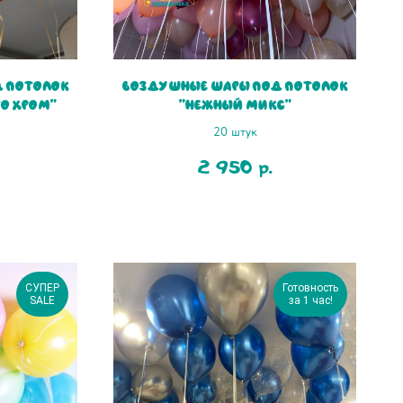
 потолок
Воздушные шары под потолок
то хром"
"Нежный микс"
20 штук
2 950
р.
СУПЕР
Готовность
SALE
за 1 час!