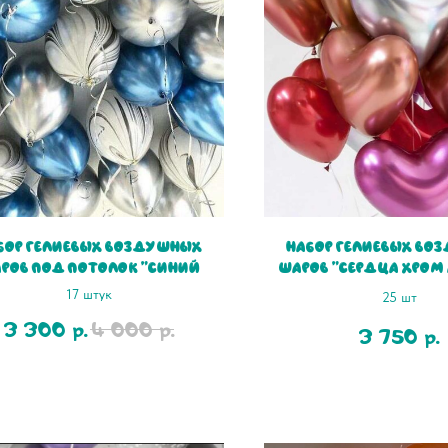
бор гелиевых воздушных
Набор гелиевых во
ров под потолок "Синий
шаров "Сердца хром
мрамор 17"
17 штук
25 шт
3 300
4 000
р.
р.
3 750
р.