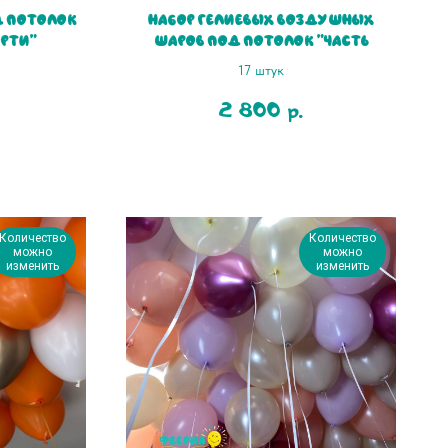
 потолок
Набор гелиевых воздушных
орти"
шаров под потолок "Часть
хрома"
17 штук
2 800
р.
Количество
Количество
можно
можно
изменить
изменить