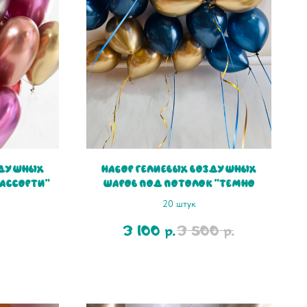
здушных
Набор гелиевых воздушных
 ассорти"
шаров под потолок "Темно
синий и золото хром"
20 штук
3 100
3 500
р.
р.