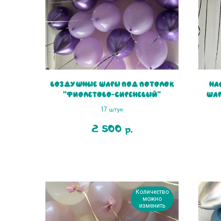
Воздушные шары под потолок
На
"Фиолетово-сиреневый"
шар
р
17 штук
2 500
р.
Количество
можно
изменить