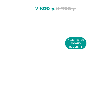
7 800
8 900
р.
р.
Количество
можно
изменить