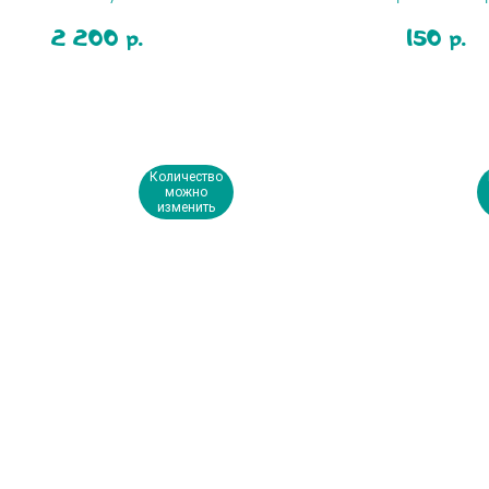
2 200
150
р.
р.
Количество
можно
изменить