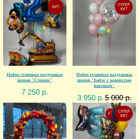
СУПЕР
ХИТ
ХИТ
Набор гелиевых воздушных
Набор гелиевых воздушных
шаров "Строим"
шаров "Баблс с нежностью
бантиков"
7 250
р.
3 950
р.
5 000
р.
СУПЕР
ХИТ