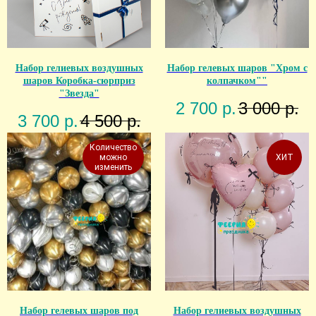
Набор гелиевых воздушных
Набор гелевых шаров "Хром с
шаров Коробка-сюрприз
колпачком""
"Звезда"
2 700
р.
3 000
р.
3 700
р.
4 500
р.
Количество
можно
ХИТ
изменить
Набор гелевых шаров под
Набор гелиевых воздушных