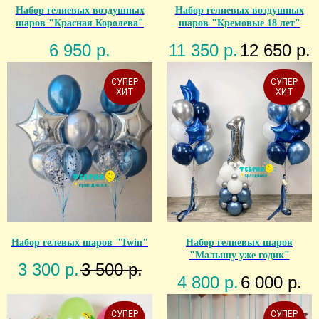
Набор гелиевых воздушных
Набор гелиевых воздушных
шаров "Красная Королева"
шаров "Кремовые 18 лет"
6 950
р.
11 350
р.
12 650
р.
СУПЕР
СУПЕР
ХИТ
ХИТ
Набор гелевых шаров "Twin"
Набор гелиевых шаров
"Малышу уже годик"
3 300
р.
3 500
р.
4 800
р.
6 000
р.
СУПЕР
СУПЕР