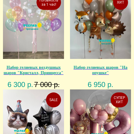
Готовность
ХИТ
за 1 час!
Набор гелиевых воздушных
Набор гелиевых шаров "На
шаров "Кристалл, Принцесса"
опушке"
6 300
р.
7 000
р.
6 950
р.
СУПЕР
SALE
ХИТ