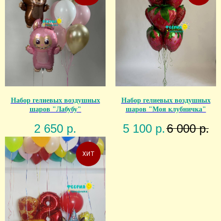
Набор гелиевых воздушных
Набор гелиевых воздушных
шаров "Лабубу"
шаров "Моя клубничка"
2 650
р.
5 100
р.
6 000
р.
ХИТ