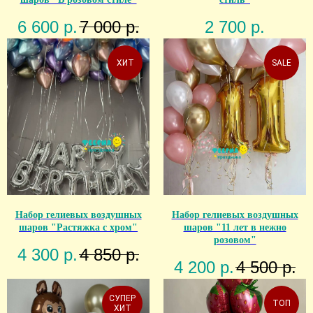
6 600
р.
7 000
р.
2 700
р.
ХИТ
SALE
Набор гелиевых воздушных
Набор гелиевых воздушных
шаров "Растяжка с хром"
шаров "11 лет в нежно
розовом"
4 300
р.
4 850
р.
4 200
р.
4 500
р.
СУПЕР
ТОП
ХИТ