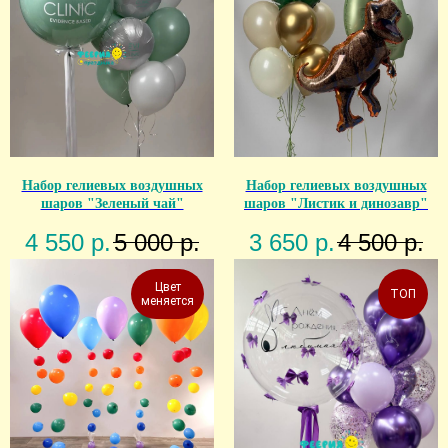
Набор гелиевых воздушных
Набор гелиевых воздушных
шаров "Зеленый чай"
шаров "Листик и динозавр"
4 550
р.
5 000
р.
3 650
р.
4 500
р.
Цвет
ТОП
меняется