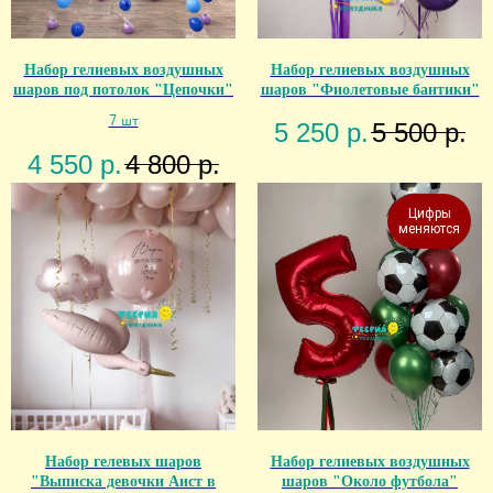
Набор гелиевых воздушных
Набор гелиевых воздушных
шаров под потолок "Цепочки"
шаров "Фиолетовые бантики"
7 шт
5 250
р.
5 500
р.
4 550
р.
4 800
р.
Цифры
меняются
Набор гелевых шаров
Набор гелиевых воздушных
"Выписка девочки Аист в
шаров "Около футбола"