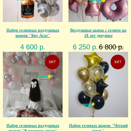
Набор гелиевых воздушных
Воздушные шары с гелием на
шаров "Кот Агат"
18 лет девушке
4 600
р.
6 250
р.
6 800
р.
ХИТ
ХИТ
Набор гелиевых воздушных
Набор гелевых шаров "Четкий
шаров "В розовом стиле"
стиль"