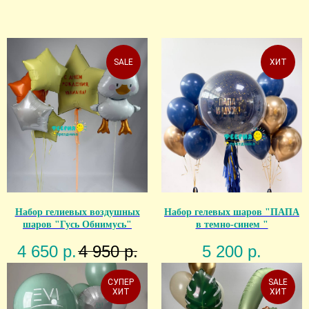
SALE
ХИТ
Набор гелиевых воздушных
Набор гелевых шаров "ПАПА
шаров "Гусь Обнимусь"
в темно-синем "
4 650
р.
4 950
р.
5 200
р.
СУПЕР
SALE
ХИТ
ХИТ