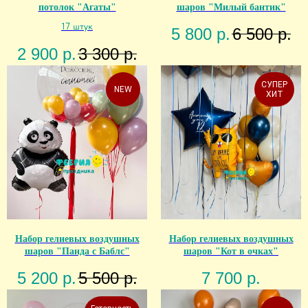
потолок "Агаты"
шаров "Милый бантик"
17 штук
5 800
р.
6 500
р.
2 900
р.
3 300
р.
СУПЕР
NEW
ХИТ
Набор гелиевых воздушных
Набор гелиевых воздушных
шаров "Панда с Баблс"
шаров "Кот в очках"
5 200
р.
5 500
р.
7 700
р.