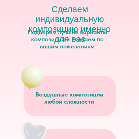
Сделаем
индивидуальную
композицию именно
Подберём лучшие варианты
для вас
композиций и сделаем по
вашим пожеланиям
Воздушные композиции
любой сложности