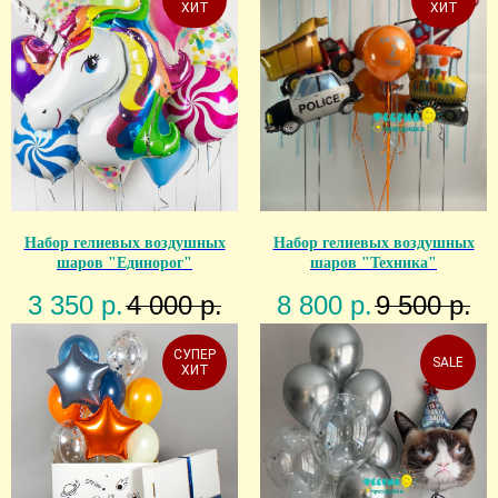
ХИТ
ХИТ
Набор гелиевых воздушных
Набор гелиевых воздушных
шаров "Единорог"
шаров "Техника"
3 350
р.
4 000
р.
8 800
р.
9 500
р.
СУПЕР
SALE
ХИТ