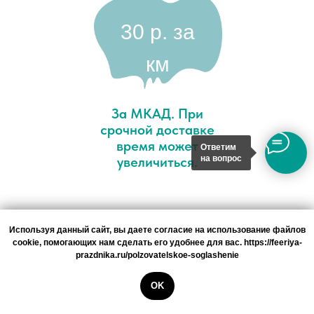
30 p. за
км
За МКАД. При
срочной доставке
время может
Ответим
увеличиться.
на вопрос
Самовывоз
Используя данный сайт, вы даете согласие на использование файлов
Используя данный сайт, вы даете согласие на использование файлов
cookie, помогающих нам сделать его удобнее для вас. https://feeriya-
cookie, помогающих нам сделать его удобнее для вас. https://feeriya-
У нас Вы можете забрать свой
prazdnika.ru/polzovatelskoe-soglashenie
prazdnika.ru/polzovatelskoe-soglashenie
заказ самовывозом. В таком
случае мы предоставляем скидку
OK
OK
5%. Заказать можете любое
количество шаров, даже 1 шт. Если