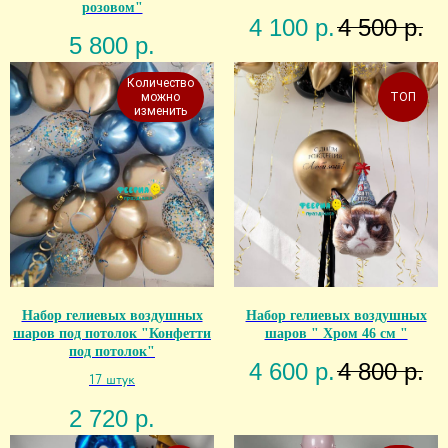
розовом"
4 100
р.
4 500
р.
5 800
р.
Количество
можно
ТОП
изменить
Набор гелиевых воздушных
Набор гелиевых воздушных
шаров под потолок "Конфетти
шаров " Хром 46 см "
под потолок"
4 600
р.
4 800
р.
17 штук
2 720
р.