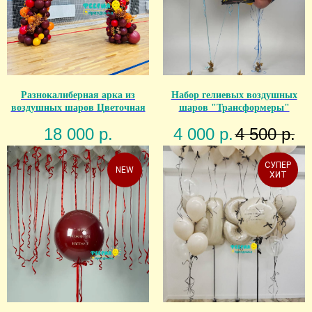
Разнокалиберная арка из
Набор гелиевых воздушных
воздушных шаров Цветочная
шаров "Трансформеры"
18 000
р.
4 000
р.
4 500
р.
СУПЕР
NEW
ХИТ