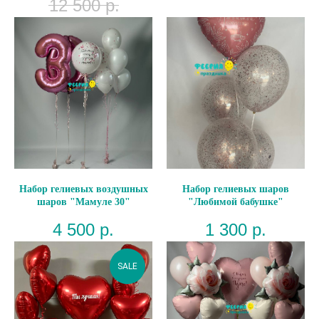
12 500
р.
Набор гелиевых воздушных
Набор гелиевых шаров
шаров "Мамуле 30"
"Любимой бабушке"
4 500
р.
1 300
р.
SALE