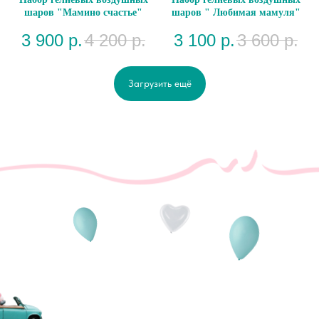
шаров "Мамино счастье"
шаров " Любимая мамуля"
3 900
р.
4 200
р.
3 100
р.
3 600
р.
Загрузить ещё